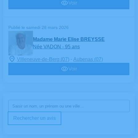
Voir
Publié le samedi 28 mars 2026
Madame Marie Elise BREYSSE
Née VADON
- 95 ans
-
Villeneuve-de-Berg (07)
Aubenas (07)
Voir
Rechercher un avis