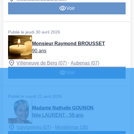
Voir
Publié le jeudi 30 avril 2026
Monsieur Raymond BROUSSET
90 ans
-
Villeneuve de Berg (07)
Aubenas (07)
Voir
Publié le mardi 21 avril 2026
Madame Nathalie GOUNON
Née LAURENT
- 59 ans
-
Valvignères (07)
Montélimar (26)