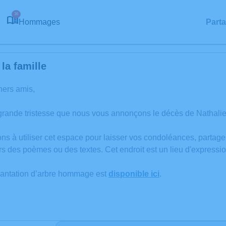
36
Hommages
Part
la famille
hers amis,
grande tristesse que nous vous annonçons le décès de Nathali
ons à utiliser cet espace pour laisser vos condoléances, partag
rs des poèmes ou des textes. Cet endroit est un lieu d'expres
lantation d’arbre hommage est
disponible ici
.