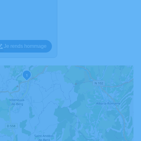
Je rends hommage
1