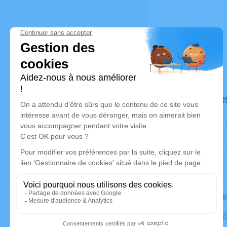
Déroulé de
Le vendred
Église Valv