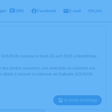
ager
SMS
Facebook
E-mail
Lien
e GOUNON survenu le lundi 20 avril 2026 à Montélimar.
er des photos souvenirs, une anecdote ou exprimer vos
sion dédié à honorer la mémoire de Nathalie GOUNON.
Je rends hommage