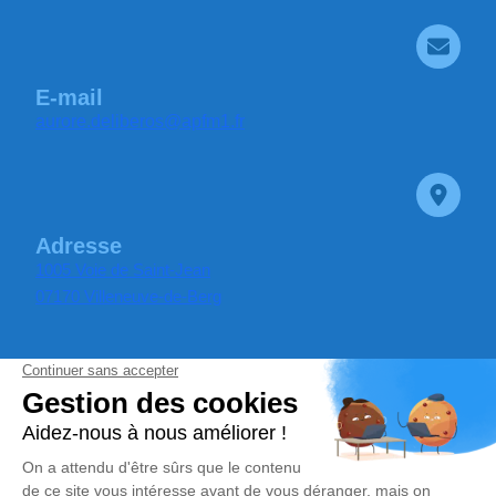
E-mail
aurore.deliberos@apfm1.fr
Adresse
1005 Voie de Saint-Jean
07170 Villeneuve-de-Berg